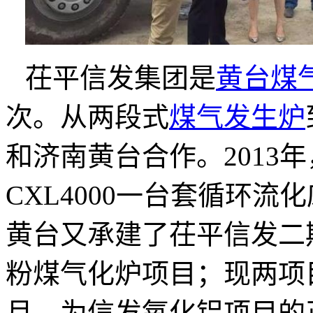
茌平信发集团是
黄台煤
次。从两段式
煤气发生炉
和济南黄台合作。
2013
年
CXL4000
一台套循环流化
黄台又承建了茌平信发二
粉煤气化炉项目；现两项
月，为信发氧化铝项目的