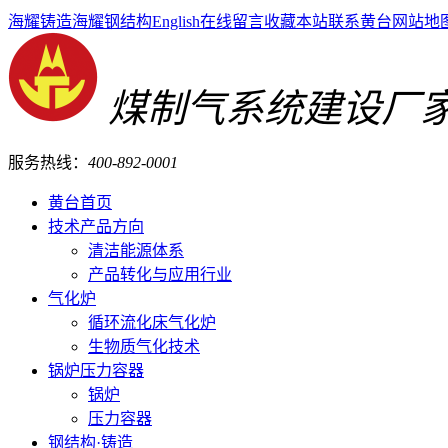
海耀铸造
海耀钢结构
English
在线留言
收藏本站
联系黄台
网站地
煤制气系统建设厂
服务热线：
400-892-0001
黄台首页
技术产品方向
清洁能源体系
产品转化与应用行业
气化炉
循环流化床气化炉
生物质气化技术
锅炉压力容器
锅炉
压力容器
钢结构·铸造