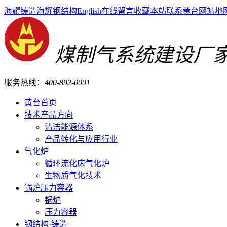
海耀铸造
海耀钢结构
English
在线留言
收藏本站
联系黄台
网站地
煤制气系统建设厂
服务热线：
400-892-0001
黄台首页
技术产品方向
清洁能源体系
产品转化与应用行业
气化炉
循环流化床气化炉
生物质气化技术
锅炉压力容器
锅炉
压力容器
钢结构·铸造