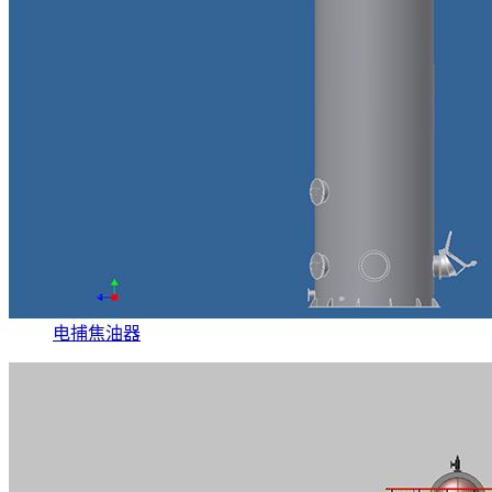
电捕焦油器