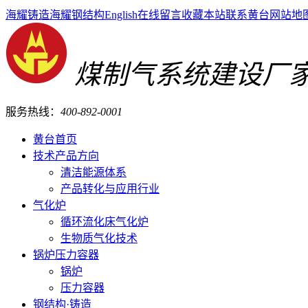
海耀铸造
海耀钢结构
English
在线留言
收藏本站
联系黄台
网站地
煤制气系统建设厂
服务热线：
400-892-0001
黄台首页
技术产品方向
清洁能源体系
产品转化与应用行业
气化炉
循环流化床气化炉
生物质气化技术
锅炉压力容器
锅炉
压力容器
钢结构·铸造