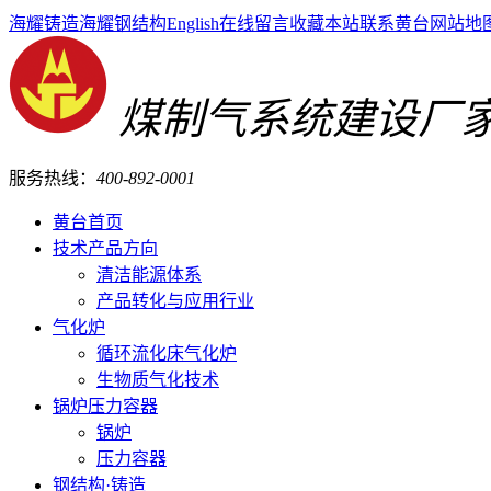
海耀铸造
海耀钢结构
English
在线留言
收藏本站
联系黄台
网站地
煤制气系统建设厂
服务热线：
400-892-0001
黄台首页
技术产品方向
清洁能源体系
产品转化与应用行业
气化炉
循环流化床气化炉
生物质气化技术
锅炉压力容器
锅炉
压力容器
钢结构·铸造