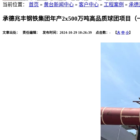
当前位置：
首页
»
黄台新闻中心
»
客户中心
»
工程案例
»
承德
承德兆丰钢铁集团年产2x500万吨高品质球团项目（
文章出处： 责任编辑： 发布时间：2024-10-29 10:26:39 点击数：
-
【
大
中
小
】