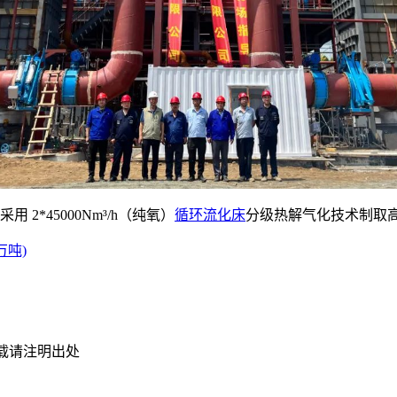
2*45000Nm³/h（纯氧）
循环流化床
分级热解气化技术制取高热
万吨)
载请注明出处