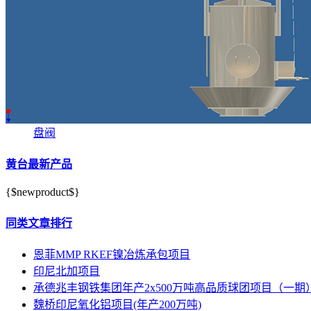
盘阀
黄台最新产品
{$newproduct$}
同类文章排行
恩菲MMP RKEF镍冶炼承包项目
印尼北加项目
承德兆丰钢铁集团年产2x500万吨高品质球团项目（一期
魏桥印尼氧化铝项目(年产200万吨)