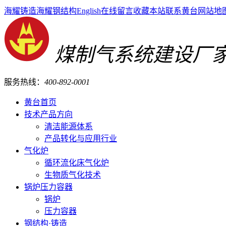
海耀铸造
海耀钢结构
English
在线留言
收藏本站
联系黄台
网站地
煤制气系统建设厂
服务热线：
400-892-0001
黄台首页
技术产品方向
清洁能源体系
产品转化与应用行业
气化炉
循环流化床气化炉
生物质气化技术
锅炉压力容器
锅炉
压力容器
钢结构·铸造