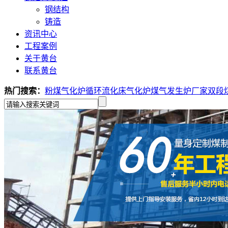
钢结构
铸造
资讯中心
工程案例
关于黄台
联系黄台
热门搜索：
粉煤气化炉
循环流化床气化炉
煤气发生炉厂家
双段