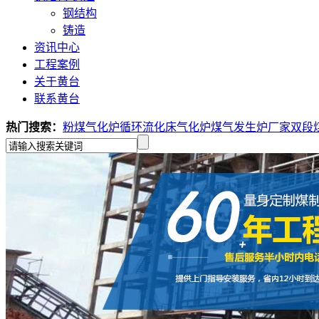
钢结构
铸造
资讯中心
工程案例
关于黄台
联系黄台
热门搜索：
粉煤气化炉
循环流化床气化炉
煤气发生炉厂家
双段