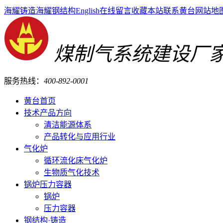
海耀铸造
海耀钢结构
English
在线留言
收藏本站
联系黄台
网站地
煤制气系统建设厂
服务热线：
400-892-0001
黄台首页
技术产品方向
清洁能源体系
产品转化与应用行业
气化炉
循环流化床气化炉
生物质气化技术
锅炉压力容器
锅炉
压力容器
钢结构·铸造