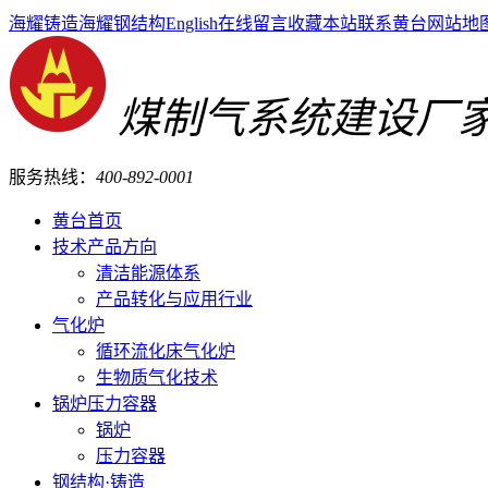
海耀铸造
海耀钢结构
English
在线留言
收藏本站
联系黄台
网站地
煤制气系统建设厂
服务热线：
400-892-0001
黄台首页
技术产品方向
清洁能源体系
产品转化与应用行业
气化炉
循环流化床气化炉
生物质气化技术
锅炉压力容器
锅炉
压力容器
钢结构·铸造